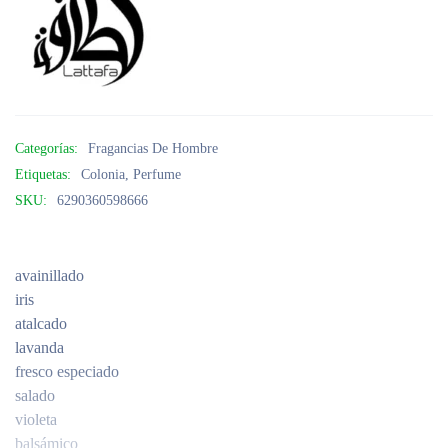
Categorías:
Fragancias De Hombre
Etiquetas:
Colonia
,
Perfume
SKU:
6290360598666
avainillado
iris
atalcado
lavanda
fresco especiado
salado
violeta
balsámico