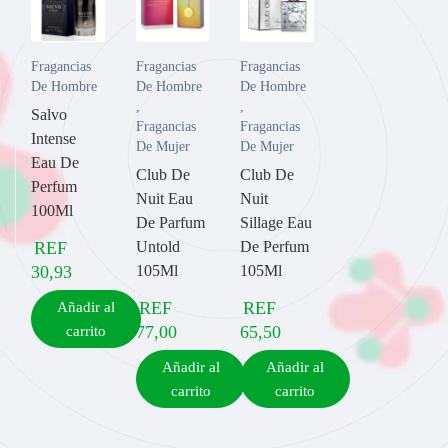
Fragancias
Fragancias
Fragancias
De Hombre
De Hombre
De Hombre
,
,
Salvo
Fragancias
Fragancias
Intense
De Mujer
De Mujer
Eau De
Club De
Club De
Perfum
Nuit Eau
Nuit
100Ml
De Parfum
Sillage Eau
REF
Untold
De Perfum
30,93
105Ml
105Ml
REF
REF
Añadir al
77,00
65,50
carrito
Añadir al
Añadir al
carrito
carrito