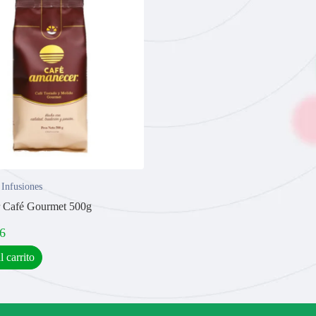
 Infusiones
 Café Gourmet 500g
6
l carrito