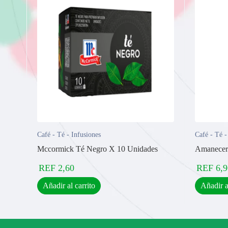
Café - Té - Infusiones
Café - Té -
Mccormick Té Negro X 10 Unidades
Amanecer
REF
2,60
REF
6,9
Añadir al carrito
Añadir a