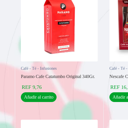
Café - Té - Infusiones
Café - Té -
Paramo Cafe Catatumbo Original 340Gr.
Nescafe C
REF
9,76
REF
16
Añadir al carrito
Añadir a