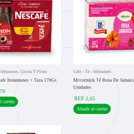
 Infusiones
,
Cocina Y Pícnic
Café - Té - Infusiones
afe Instantaneo + Taza 170Gr.
Mccormick Té Rosa De Jamaica
Unidades
,70
REF
2,65
l carrito
Añadir al carrito