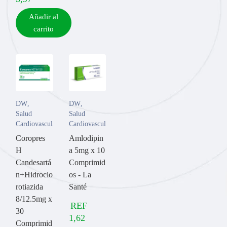
Añadir al
carrito
DW
,
DW
,
Salud
Salud
Cardiovascular
Cardiovascular
Coropres
Amlodipin
H
a 5mg x 10
Candesartá
Comprimid
n+Hidroclo
os - La
rotiazida
Santé
8/12.5mg x
REF
30
1,62
Comprimid