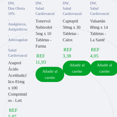
DW
,
DW
,
DW
,
DW
,
Don Oferta
Salud
Salud
Salud
10%
Cardiovascular
Cardiovascular
Cardiovascular
,
Tonervol
Captopril
Valsartán
Analgésicos
,
Nebivolol
50mg x 30
80mg x 14
Antipiréticos
5mg x 10
Tabletas -
Tabletas -
,
Tabletas -
Calox
La Santé
Anticoagulantes
,
Farma
REF
REF
Salud
REF
3,38
4,05
Cardiovascular
11,93
Asaprol
Añadir al
Añadir al
Ácido
Añadir al
carrito
carrito
Acetilsalicí
carrito
lico 81mg
x 100
Comprimid
os - Leti
REF
5,97