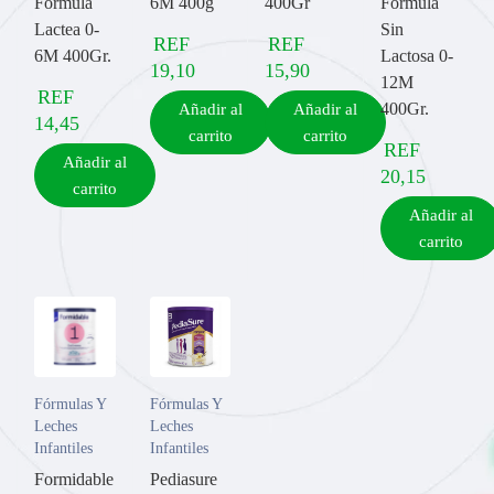
Formula
6M 400g
400Gr
Formula
Lactea 0-
Sin
REF
REF
6M 400Gr.
Lactosa 0-
19,10
15,90
12M
REF
400Gr.
Añadir al
Añadir al
14,45
carrito
carrito
REF
Añadir al
20,15
carrito
Añadir al
carrito
Fórmulas Y
Fórmulas Y
Leches
Leches
Infantiles
Infantiles
Formidable
Pediasure