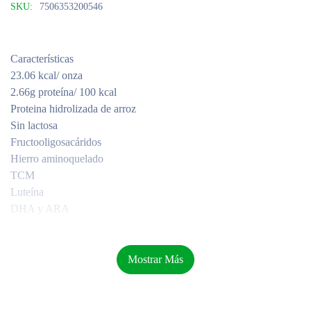
SKU:
7506353200546
Características
23.06 kcal/ onza
2.66g proteína/ 100 kcal
Proteina hidrolizada de arroz
Sin lactosa
Fructooligosacáridos
Hierro aminoquelado
TCM
Luteína
DHA y ARA
Nucleótidos
Mostrar Más