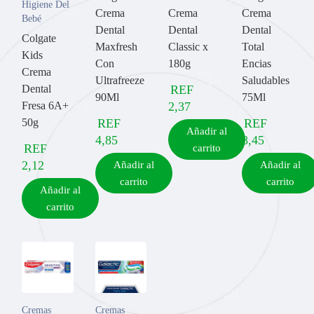
Higiene Del
Crema
Crema
Crema
Bebé
Dental
Dental
Dental
Colgate
Maxfresh
Classic x
Total
Kids
Con
180g
Encias
Crema
Ultrafreeze
Saludables
Dental
REF
90Ml
75Ml
Fresa 6A+
2,37
50g
REF
REF
Añadir al
4,85
8,45
REF
carrito
2,12
Añadir al
Añadir al
carrito
carrito
Añadir al
carrito
Cremas
Cremas