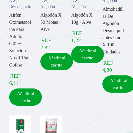
DW
,
DW
,
DW
,
Algodón
Descongestionantes
Algodón
Algodón
Almohadill
Airfen
Algodón X
Algodón X
as De
Oximetazol
50 Motas -
10g - Alve
Algodón
ina Para
Alve
Desmaquill
REF
Adulto
antes Uno
REF
1,22
0.05%
X 100
2,82
Solución
Añadir al
Unidades
Nasal 15ml
Añadir al
carrito
REF
Cofasa
carrito
4,80
REF
Añadir al
6,11
carrito
Añadir al
carrito