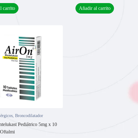
l carrito
Añadir al carrito
lérgicos
,
Broncodilatador
telukast Pediátrico 5mg x 10
 Oftalmi