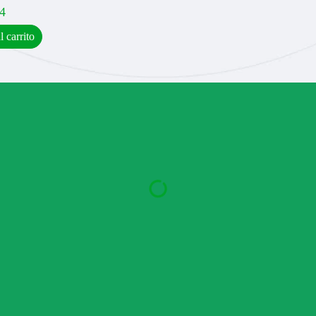
4
l carrito