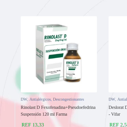
DW
,
Antialérgicos
,
Descongestionantes
DW
,
Antia
Rinolast D Fexofenadina+Pseudoefedrina
Deslorat 
Suspensión 120 ml Farma
- Vifar
REF
13,33
REF
2,5