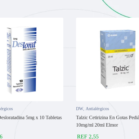
lérgicos
DW
,
Antialérgicos
Desloratadina 5mg x 10 Tabletas
Talzic Cetirizina En Gotas Pediá
10mg/ml 20ml Elmor
6
REF
2,55