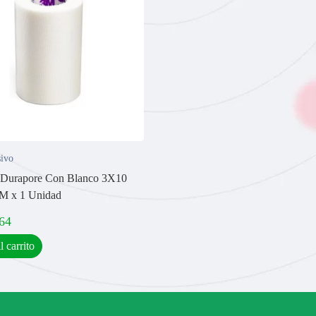
ivo
 Durapore Con Blanco 3X10
3M x 1 Unidad
64
l carrito