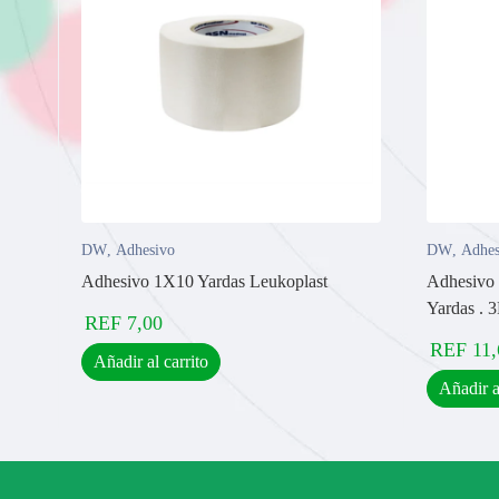
DW
,
Adhesivo
DW
,
Adhes
Adhesivo 1X10 Yardas Leukoplast
Adhesivo
Yardas . 
REF
7,00
REF
11,
Añadir al carrito
Añadir a