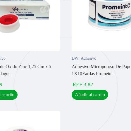
ivo
DW
,
Adhesivo
de Óxido Zinc 1,25 Cm x 5
Adhesivo Microporoso De Pape
dagus
1X10Yardas Promeint
9
REF
3,82
l carrito
Añadir al carrito