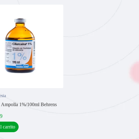
esia
a Ampolla 1%/100ml Behrens
9
l carrito