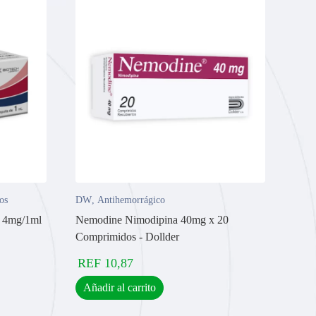
os
DW
,
Antihemorrágico
a 4mg/1ml
Nemodine Nimodipina 40mg x 20
Comprimidos - Dollder
REF
10,87
Añadir al carrito