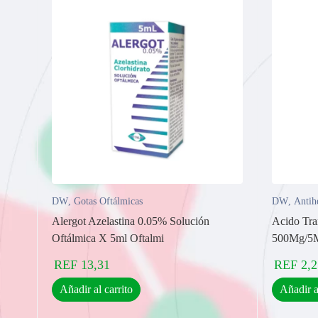
DW
,
Gotas Oftálmicas
DW
,
Antih
Alergot Azelastina 0.05% Solución
Acido Tra
Oftálmica X 5ml Oftalmi
500Mg/5M
REF
13,31
REF
2,2
Añadir al carrito
Añadir a