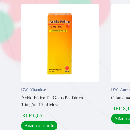
DW
,
Vitaminas
DW
,
Anest
Ácido Fólico En Gotas Pediátrico
Cifarcain
10mg/ml 15ml Meyer
REF
8,1
REF
6,85
Añadir a
Añadir al carrito