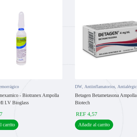
emorrágico
DW
,
Antiinflamatorios
,
Antialérgic
nexamico - Biotranex Ampolla
Betagen Betametasona Ampoll
l I.V Bioglass
Biotech
7
REF
4,57
l carrito
Añadir al carrito