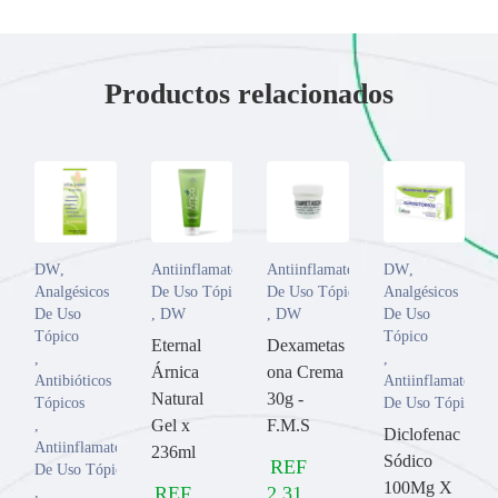
Productos relacionados
DW
,
Antiinflamatorios
Antiinflamatorios
DW
,
Analgésicos
De Uso Tópico
De Uso Tópico
Analgésicos
De Uso
,
DW
,
DW
De Uso
Tópico
Tópico
Eternal
Dexametas
,
,
Árnica
ona Crema
Antibióticos
Antiinflamatorios
Natural
30g -
Tópicos
De Uso Tópico
Gel x
F.M.S
,
Diclofenac
Antiinflamatorios
236ml
Sódico
REF
De Uso Tópico
100Mg X
REF
2,31
,