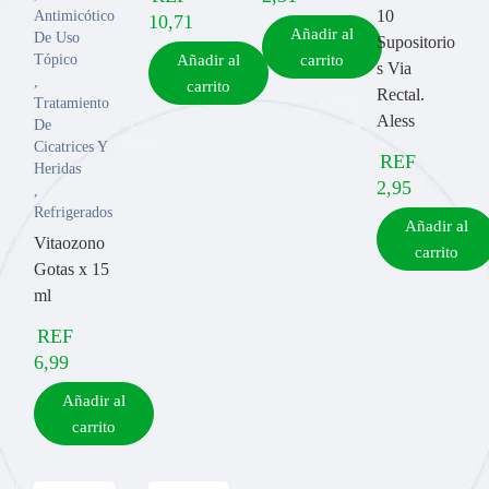
10
Antimicóticos
10,71
Añadir al
De Uso
Supositorio
Tópico
Añadir al
carrito
s Via
,
carrito
Rectal.
Tratamiento
Aless
De
Cicatrices Y
REF
Heridas
2,95
,
Refrigerados
Añadir al
Vitaozono
carrito
Gotas x 15
ml
REF
6,99
Añadir al
carrito