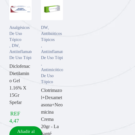
Analgésicos
DW
,
De Uso
Antibióticos
Tópico
Tópicos
,
DW
,
,
Antiinflamatorios
Antiinflamatorios
De Uso Tópico
De Uso Tópico
,
Diclofenac
Antimicóticos
Dietilamin
De Uso
o Gel
Tópico
1.16% X
Clotrimazo
15Gr
l+Dexamet
Spefar
asona+Neo
micina
REF
Crema
4,47
20gr - La
Añadir al
Santé