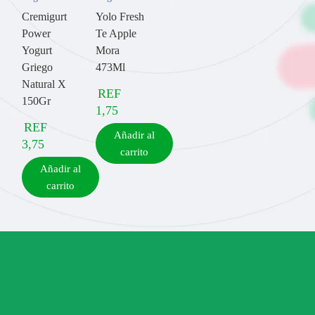
Cremigurt
Yolo Fresh
Power
Te Apple
Yogurt
Mora
Griego
473Ml
Natural X
REF
150Gr
1,75
REF
Añadir al
3,75
carrito
Añadir al
carrito