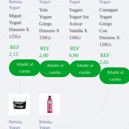
Bebidas
,
Yogurt
Yogurt
Yogurt
Yogurt
Yolo
Yogpro
Cremigurt
Migurt
Yogurt
Yogurt Sin
Yogurt
Yogurt
Griego
Azúcar
Griego
Durazno X
Durazno X
Vainilla X
Con
125Gr
150Gr
150Gr
Durazno X
150Gr
REF
REF
REF
2,15
2,80
6,90
REF
2,65
Añadir al
Añadir al
Añadir al
carrito
carrito
carrito
Añadir al
carrito
Bebidas
,
Bebidas
,
Yogurt
Yogurt