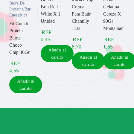
Barra De
Bon Rell
Crema
Gelatina
Proteína/Barra
White X 1
Para Batir
Cereza X
Energética
Unidad
Chantilly
90Gr
Fit Cunch
1Lts
Montalban
Protein
REF
Barra
0,45
REF
REF
Choco
8,70
1,65
Añadir al
Chip 46Gr.
carrito
Añadir al
Añadir al
REF
carrito
carrito
4,55
Añadir al
carrito