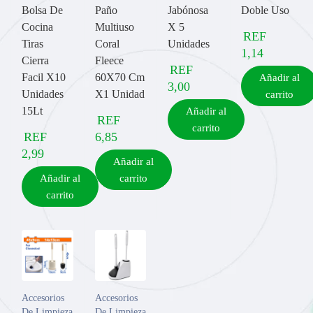
Bolsa De
Paño
Jabónosa
Doble Uso
Cocina
Multiuso
X 5
REF
Tiras
Coral
Unidades
1,14
Cierra
Fleece
REF
Facil X10
60X70 Cm
Añadir al
3,00
Unidades
X1 Unidad
carrito
15Lt
Añadir al
REF
carrito
REF
6,85
2,99
Añadir al
Añadir al
carrito
carrito
Accesorios
Accesorios
De Limpieza
De Limpieza