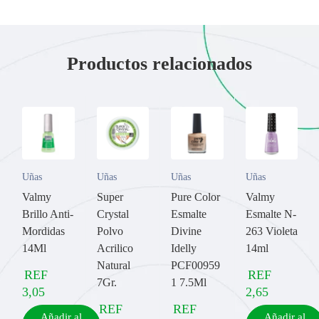
Productos relacionados
Uñas
Uñas
Uñas
Uñas
Valmy
Super
Pure Color
Valmy
Brillo Anti-
Crystal
Esmalte
Esmalte N-
Mordidas
Polvo
Divine
263 Violeta
14Ml
Acrilico
Idelly
14ml
Natural
PCF00959
REF
REF
7Gr.
1 7.5Ml
3,05
2,65
REF
REF
Añadir al
Añadir al