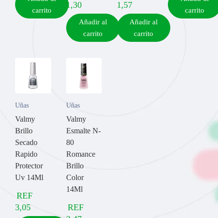
1,30
1,57
carrito
carrito
Añadir al
Añadir al
carrito
carrito
Uñas
Uñas
Valmy
Valmy
Brillo
Esmalte N-
Secado
80
Rapido
Romance
Protector
Brillo
Uv 14Ml
Color
14Ml
REF
3,05
REF