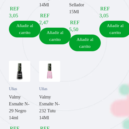
14Ml
Sellador
REF
REF
15Ml
3,05
REF
3,05
2,47
REF
Añadir al
Añadir al
5,50
carrito
Añadir al
carrito
carrito
Añadir al
carrito
Uñas
Uñas
Valmy
Valmy
Esmalte N-
Esmalte N-
29 Negro
232 Tutu
14ml
14Ml
REF
REF