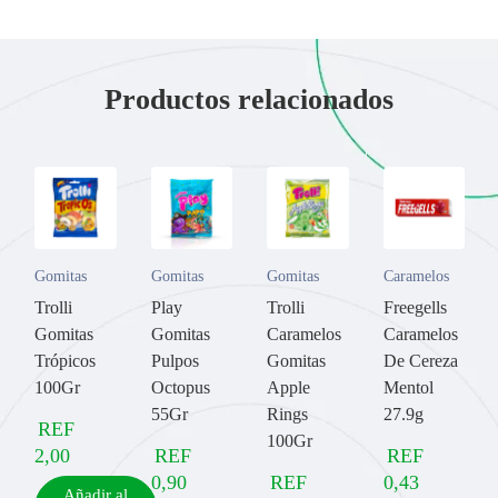
Productos relacionados
Gomitas
Gomitas
Gomitas
Caramelos
Trolli
Play
Trolli
Freegells
Gomitas
Gomitas
Caramelos
Caramelos
Trópicos
Pulpos
Gomitas
De Cereza
100Gr
Octopus
Apple
Mentol
55Gr
Rings
27.9g
REF
100Gr
2,00
REF
REF
0,90
REF
0,43
Añadir al