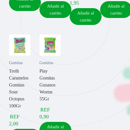
1,95
carrito
Añadir al
Añadir al
carrito
Añadir al
carrito
carrito
Gomitas
Gomitas
Trolli
Play
Caramelos
Gomitas
Gomitas
Gusanos
Sour
Worms
Octopus
55Gr
100Gr
REF
REF
0,90
2,00
Añadir al