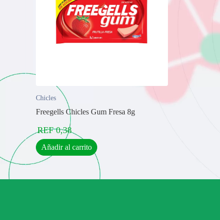
Chicles
Freegells Chicles Gum Fresa 8g
REF
0,38
Añadir al carrito