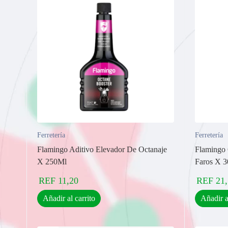
Ferretería
Ferretería
Flamingo Aditivo Elevador De Octanaje
Flamingo 
X 250Ml
Faros X 
REF
11,20
REF
21
Añadir al carrito
Añadir a