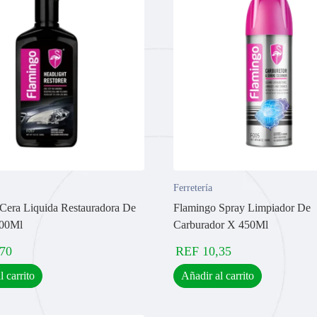
Ferretería
Cera Liquida Restauradora De
Flamingo Spray Limpiador De
300Ml
Carburador X 450Ml
,70
REF
10,35
l carrito
Añadir al carrito