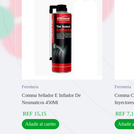
Ferretería
Ferretería
Comma Sellador E Inflador De
Comma Cle
Neumaticos 450Ml
Inyectore
REF
15,15
REF
7,1
Añadir al carrito
Añadir a