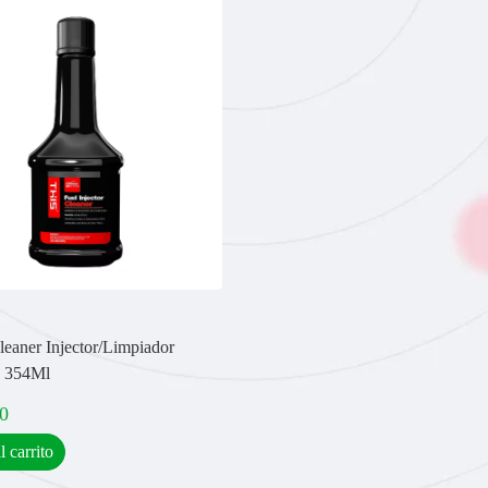
aner Injector/Limpiador
s 354Ml
0
l carrito