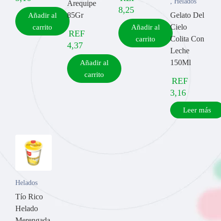
,
Helados
Arequipe
8,25
85Gr
Gelato Del
Añadir al
Cielo
carrito
Añadir al
REF
Colita Con
carrito
4,37
Leche
150Ml
Añadir al
carrito
REF
3,16
Leer más
Helados
Tío Rico
Helado
Merengada