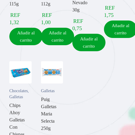
Nevado
115g
112g
REF
30g
REF
REF
1,75
REF
1,32
1,00
Añadir al
0,75
Añadir al
Añadir al
carrito
Añadir al
carrito
carrito
carrito
Chocolates
,
Galletas
Galletas
Puig
Chips
Galletas
Ahoy
Maria
Galletas
Selecta
Con
250g
Chispas