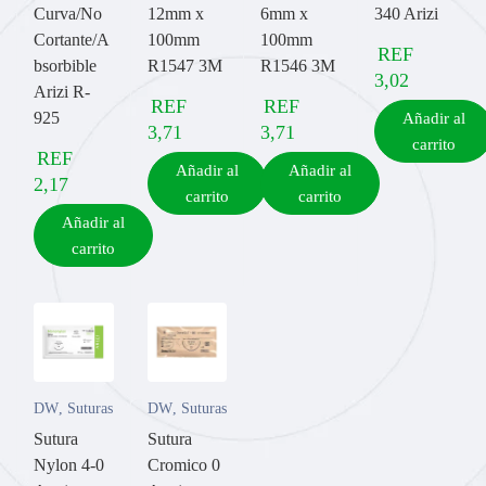
Curva/No
12mm x
6mm x
340 Arizi
Cortante/A
100mm
100mm
REF
bsorbible
R1547 3M
R1546 3M
3,02
Arizi R-
REF
REF
925
Añadir al
3,71
3,71
carrito
REF
Añadir al
Añadir al
2,17
carrito
carrito
Añadir al
carrito
DW
,
Suturas
DW
,
Suturas
Sutura
Sutura
Nylon 4-0
Cromico 0