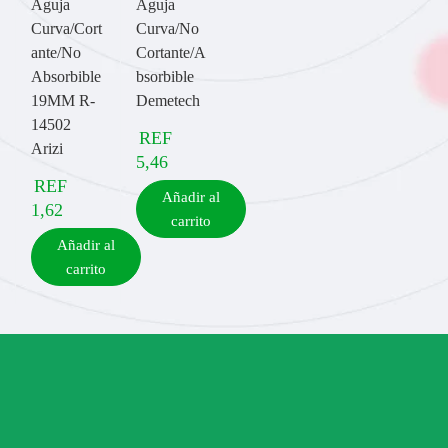
Aguja
Aguja
Curva/Cort
Curva/No
ante/No
Cortante/A
Absorbible
bsorbible
19MM R-
Demetech
14502
REF
Arizi
5,46
REF
Añadir al
1,62
carrito
Añadir al
carrito