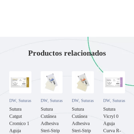
Productos relacionados
DW
,
Suturas
DW
,
Suturas
DW
,
Suturas
DW
,
Suturas
Sutura
Sutura
Sutura
Sutura
Catgut
Cutánea
Cutánea
Vicryl 0
Cromico 1
Adhesiva
Adhesiva
Aguja
Aguja
Steri-Strip
Steri-Strip
Curva R-