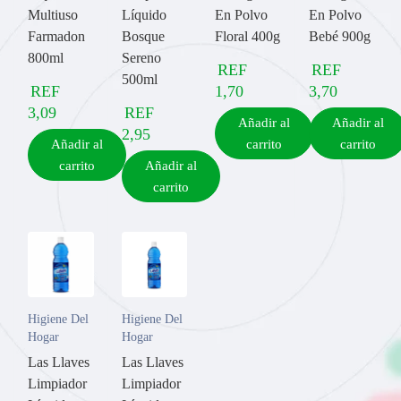
Multiuso
Líquido
En Polvo
En Polvo
Farmadon
Bosque
Floral 400g
Bebé 900g
800ml
Sereno
REF
REF
500ml
REF
1,70
3,70
3,09
REF
Añadir al
Añadir al
2,95
Añadir al
carrito
carrito
carrito
Añadir al
carrito
Higiene Del
Higiene Del
Hogar
Hogar
Las Llaves
Las Llaves
Limpiador
Limpiador