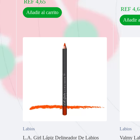
REF
4,65
REF
4,6
Añadir al carrito
Añadir a
Labios
Labios
L.A. Girl Lápiz Delineador De Labios
Valmy Lab