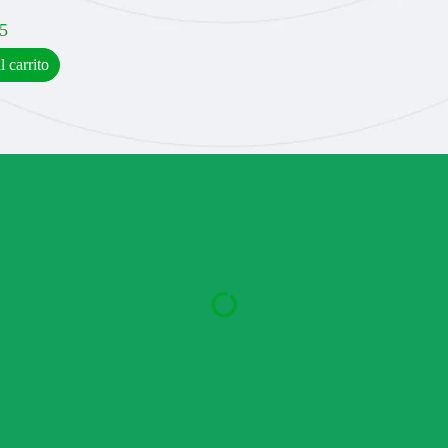
5
l carrito