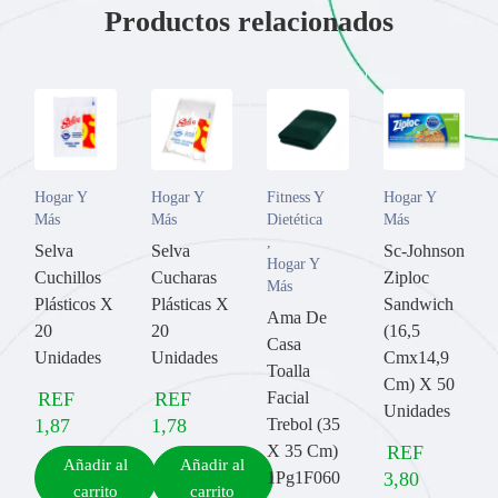
Productos relacionados
Hogar Y
Hogar Y
Fitness Y
Hogar Y
Más
Más
Dietética
Más
,
Selva
Selva
Sc-Johnson
Hogar Y
Cuchillos
Cucharas
Ziploc
Más
Plásticos X
Plásticas X
Sandwich
Ama De
20
20
(16,5
Casa
Unidades
Unidades
Cmx14,9
Toalla
Cm) X 50
REF
REF
Facial
Unidades
1,87
1,78
Trebol (35
X 35 Cm)
REF
Añadir al
Añadir al
1Pg1F060
3,80
carrito
carrito