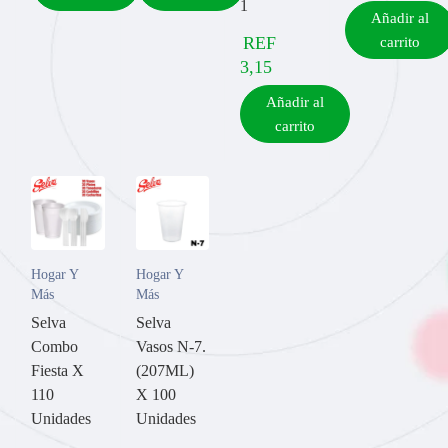
1
Añadir al
REF
carrito
3,15
Añadir al
carrito
Hogar Y
Hogar Y
Más
Más
Selva
Selva
Combo
Vasos N-7.
Fiesta X
(207ML)
110
X 100
Unidades
Unidades