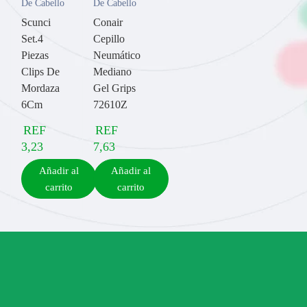
De Cabello
De Cabello
Scunci
Conair
Set.4
Cepillo
Piezas
Neumático
Clips De
Mediano
Mordaza
Gel Grips
6Cm
72610Z
REF
REF
3,23
7,63
Añadir al
Añadir al
carrito
carrito