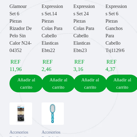
Glamour
Expression
Expression
Expression
Set 6
s Set.14
s Set 24
s Set 6
Piezas
Piezas
Piezas
Piezas
Rizador De
Colas Para
Colas Para
Ganchos
Pelo Sin
Cabello
Cabello
Para
Calor N24-
Elasticas
Elasticas
Cabello
04352
Ebts22
Ebts23
Tsj1129/6
REF
REF
REF
REF
11,96
2,46
3,16
4,37
Añadir al
Añadir al
Añadir al
Añadir al
carrito
carrito
carrito
carrito
Accesorios
Accesorios