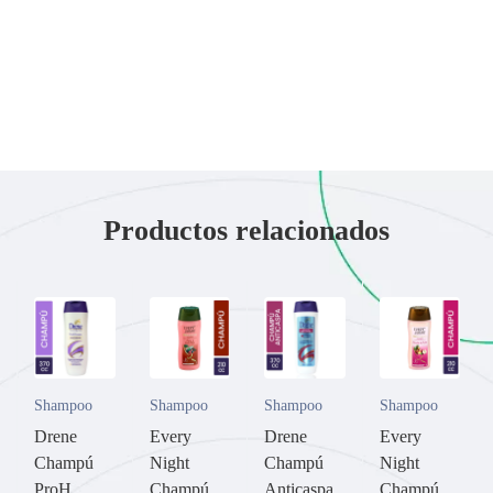
Productos relacionados
Shampoo
Shampoo
Shampoo
Shampoo
Drene
Every
Drene
Every
Champú
Night
Champú
Night
ProH
Champú
Anticaspa
Champú