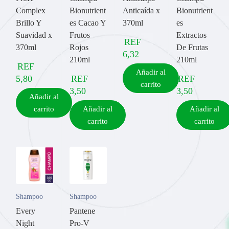
Complex
Bionutrient
Anticaída x
Bionutrient
Brillo Y
es Cacao Y
370ml
es
Suavidad x
Frutos
Extractos
REF
370ml
Rojos
De Frutas
6,32
210ml
210ml
REF
Añadir al
5,80
REF
REF
carrito
3,50
3,50
Añadir al
carrito
Añadir al
Añadir al
carrito
carrito
Shampoo
Shampoo
Every
Pantene
Night
Pro-V