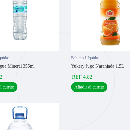
quidas
Bebidas Líquidas
gua Mineral 355ml
Yukery Jugo Naranjada 1.5L
2
REF
4,82
l carrito
Añadir al carrito