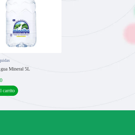
quidas
gua Mineral 5L
0
l carrito