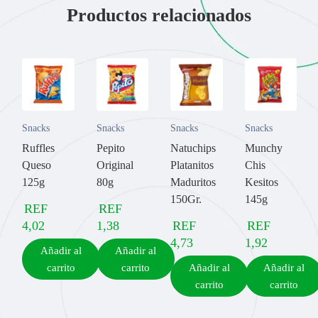
Productos relacionados
Snacks
Snacks
Snacks
Snacks
Ruffles
Pepito
Natuchips
Munchy
Queso
Original
Platanitos
Chis
125g
80g
Maduritos
Kesitos
150Gr.
145g
REF
REF
4,02
1,38
REF
REF
4,73
1,92
Añadir al
Añadir al
carrito
carrito
Añadir al
Añadir al
carrito
carrito