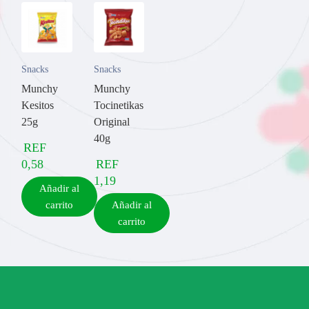
Snacks
Snacks
Munchy
Munchy
Kesitos
Tocinetikas
25g
Original
40g
REF
0,58
REF
1,19
Añadir al
carrito
Añadir al
carrito