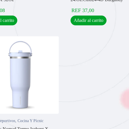
,08
REF
37,00
l carrito
Añadir al carrito
eportivos
,
Cocina Y Pícnic
k Nomad Termo Iceberg X