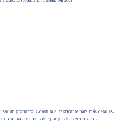
Y Pícnic
,
Disponible En Tienda
,
Surtidos
 usar un producto. Consulta al fabricante para más detalles.
e no se hace responsable por posibles errores en la