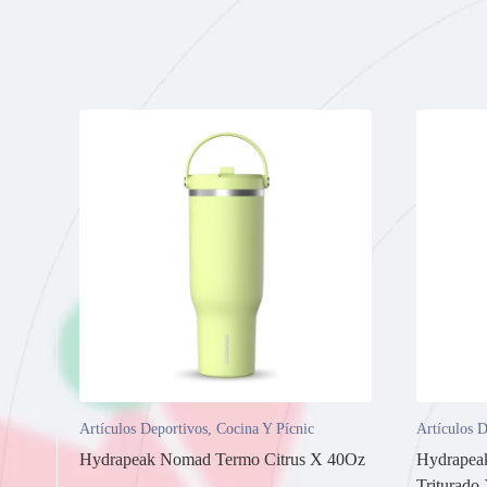
Artículos Deportivos
,
Cocina Y Pícnic
Artículos D
Hydrapeak Nomad Termo Citrus X 40Oz
Hydrapea
Triturado