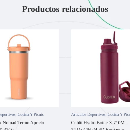
Productos relacionados
eportivos
,
Cocina Y Pícnic
Artículos Deportivos
,
Cocina Y Píc
k Nomad Termo Aprieto
Cubitt Hydro Bottle X 710Ml
 X 32Oz
24.Oz.Cthb24-4D Burgandy