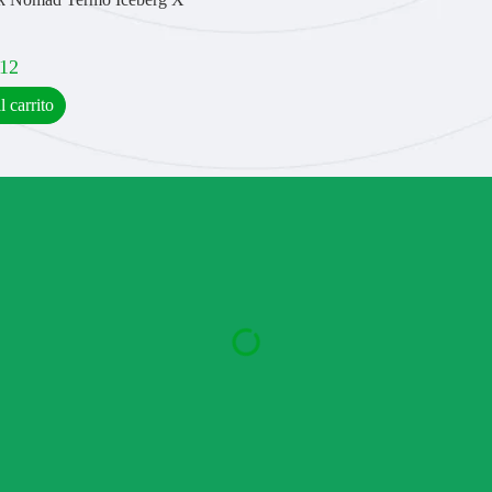
,12
l carrito