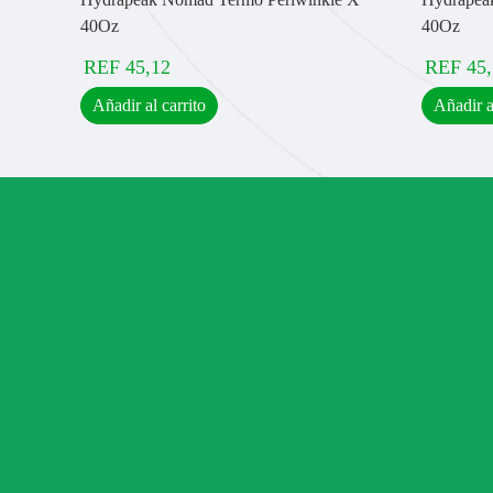
40Oz
40Oz
REF
45,12
REF
45
Añadir al carrito
Añadir a