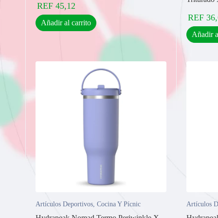
REF
45,12
REF
36
Añadir al carrito
Añadir a
Artículos Deportivos
,
Cocina Y Pícnic
Artículos D
Hydrapeak Nomad Termo Periwinkle X
Hydrapea