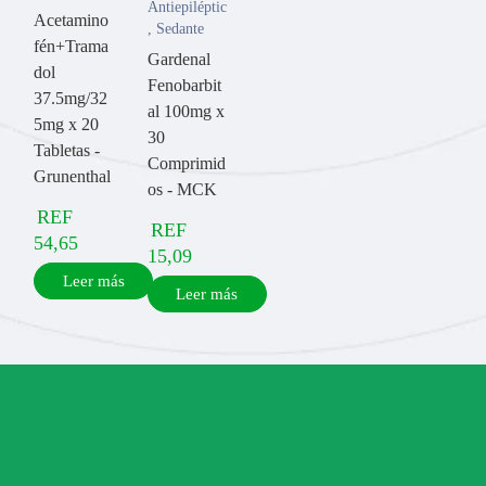
Antiepilépticos
Acetamino
,
Sedante
fén+Trama
Gardenal
dol
Fenobarbit
37.5mg/32
al 100mg x
5mg x 20
30
Tabletas -
Comprimid
Grunenthal
os - MCK
REF
REF
54,65
15,09
Leer más
Leer más