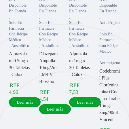
Disponible
Disponible
Disponible
Disponible
En Tienda
En Tienda
En Tienda
En Tienda
,
,
,
,
Solo En
Solo En
Solo En
Antialérgicos
Farmacia
Farmacia
Farmacia
,
Con Récipe
Con Récipe
Con Récipe
Solo En
Médico
Médico
Médico
Farmacia
,
Ansiolítico
,
Ansiolítico
,
Ansiolítico
Con Récipe
Médico
Alprazola
Diazepam
Alprazola
,
m 0.5mg x
Ampolla
m 1mg x
Antitusígeno
30 Tabletas
10mg/2ml
30 Tabletas
Codebromi
- Calox
I.M/I.V -
- Calox
l Plus
Biosano
REF
REF
Clorfenira
4,96
REF
7,53
mina+Cod
4,54
eína Jarabe
Leer más
Leer más
15mg-
Leer más
3mg/90ml -
Vincenti