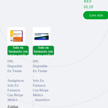
REF
10,10
Leer más
­Solo en
­Solo en
farmacia con
farmacia con
DW
,
DW
,
Disponible
Disponible
En Tienda
En Tienda
,
,
Analgésicos
,
Solo En
Solo En
Farmacia
Farmacia
Con Récipe
Con Récipe
Médico
Médico
,
Ansiolítico
,
Zaldiar