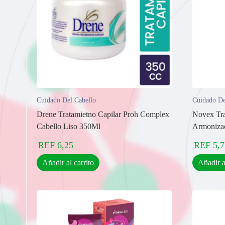
Cuidado Del Cabello
Cuidado De
Drene Tratamietno Capilar Proh Complex
Novex Tra
Cabello Liso 350Ml
Armonizac
REF
6,25
REF
5,7
Añadir al carrito
Añadir a