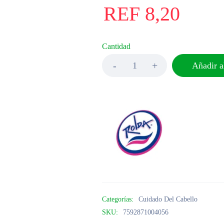
REF
8,20
Cantidad
Añadir al
Categorías:
Cuidado Del Cabello
SKU:
7592871004056