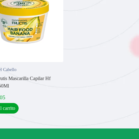
l Cabello
utis Mascarilla Capilar Hf
50Ml
,05
l carrito