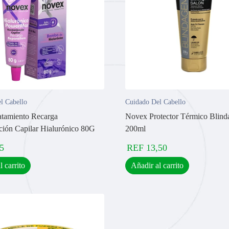
l Cabello
Cuidado Del Cabello
tamiento Recarga
Novex Protector Térmico Blin
ión Capilar Hialurónico 80G
200ml
5
REF
13,50
l carrito
Añadir al carrito