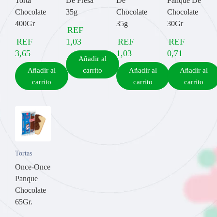
Torta
De Fresa
De
Panque De
Chocolate
35g
Chocolate
Chocolate
400Gr
35g
30Gr
REF
REF
1,03
REF
REF
3,65
1,03
0,71
Añadir al
Añadir al
carrito
Añadir al
Añadir al
carrito
carrito
carrito
Tortas
Once-Once
Panque
Chocolate
65Gr.