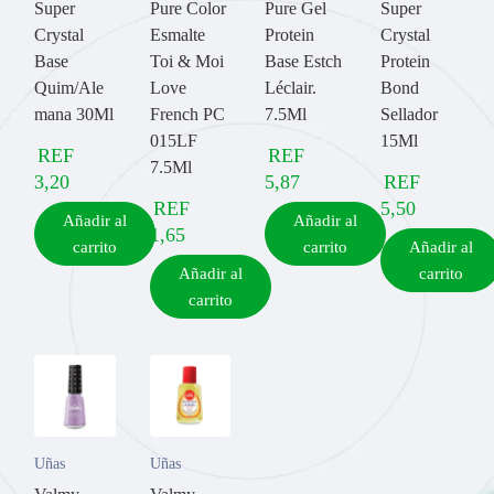
Super
Pure Color
Pure Gel
Super
Crystal
Esmalte
Protein
Crystal
Base
Toi & Moi
Base Estch
Protein
Quim/Ale
Love
Léclair.
Bond
mana 30Ml
French PC
7.5Ml
Sellador
015LF
15Ml
REF
REF
7.5Ml
3,20
5,87
REF
REF
5,50
Añadir al
Añadir al
1,65
carrito
carrito
Añadir al
Añadir al
carrito
carrito
Uñas
Uñas