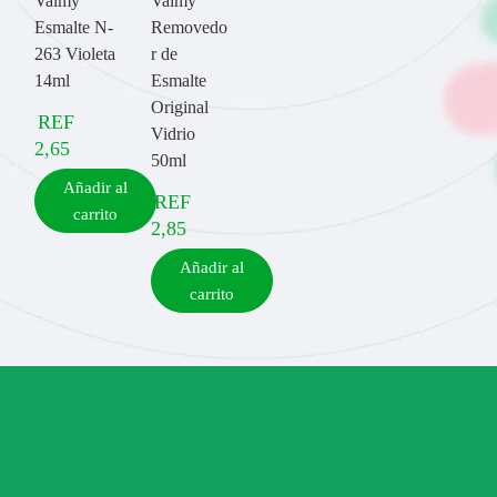
Valmy
Valmy
Esmalte N-
Removedo
263 Violeta
r de
14ml
Esmalte
Original
REF
Vidrio
2,65
50ml
Añadir al
REF
carrito
2,85
Añadir al
carrito