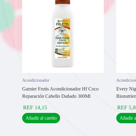
Acondicionador
Acondicion
Garnier Frutis Acondicionador Hf Coco
Every Nig
Reparación Cabello Dañado 300Ml
Bionutrie
REF
14,15
REF
5,8
Añadir al carrito
Añadir a