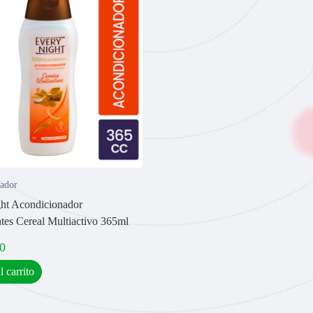
ador
ht Acondicionador
ntes Cereal Multiactivo 365ml
0
l carrito