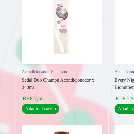
Acondicionador
,
Shampoo
Acondicion
Sedal Duo Champú Acondicionador x
Every Nig
340ml
Bionutrie
REF
7,65
REF
5,9
Añadir al carrito
Añadir a