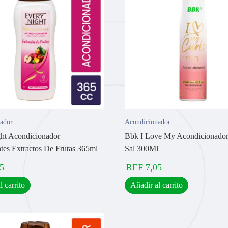
ador
Acondicionador
ht Acondicionador
Bbk I Love My Acondicionador
ntes Extractos De Frutas 365ml
Sal 300Ml
5
REF
7,05
l carrito
Añadir al carrito