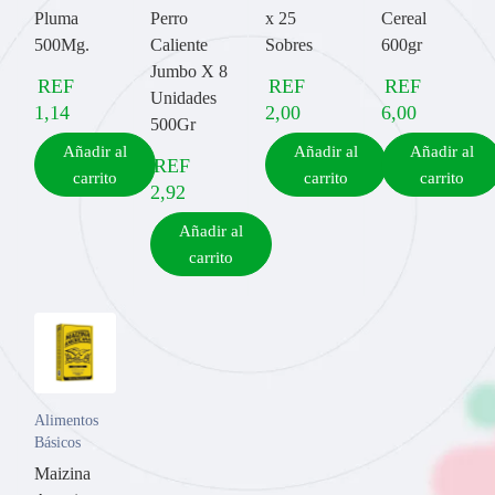
Pluma
Perro
x 25
Cereal
500Mg.
Caliente
Sobres
600gr
Jumbo X 8
REF
REF
REF
Unidades
1,14
2,00
6,00
500Gr
Añadir al
Añadir al
Añadir al
REF
carrito
carrito
carrito
2,92
Añadir al
carrito
Alimentos
Básicos
Maizina