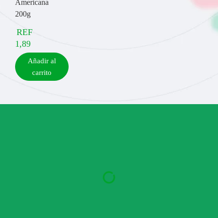
Americana
200g
REF
1,89
Añadir al
carrito