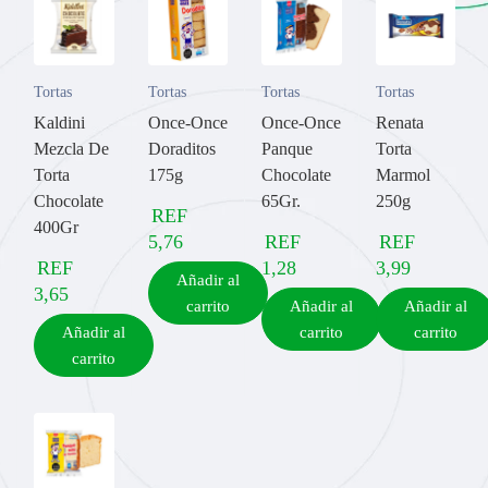
Tortas
Tortas
Tortas
Tortas
Kaldini
Once-Once
Once-Once
Renata
Mezcla De
Doraditos
Panque
Torta
Torta
175g
Chocolate
Marmol
Chocolate
65Gr.
250g
REF
400Gr
5,76
REF
REF
REF
1,28
3,99
Añadir al
3,65
carrito
Añadir al
Añadir al
Añadir al
carrito
carrito
carrito