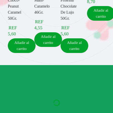
Choco-
Mani-
Proteína
8,70
Peanut
Caramelo
Chocolate
Añadir al
Caramel
46Gr.
De Lujo
carrito
50Gr.
50Gr.
REF
REF
4,55
REF
5,60
5,60
Añadir al
Añadir al
carrito
Añadir al
carrito
carrito