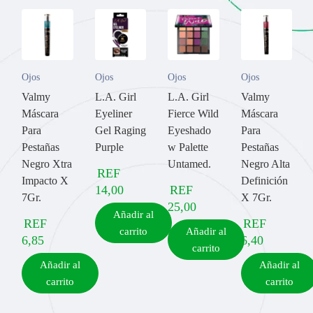
Ojos
Ojos
Ojos
Ojos
Valmy
L.A. Girl
L.A. Girl
Valmy
Máscara
Eyeliner
Fierce Wild
Máscara
Para
Gel Raging
Eyeshado
Para
Pestañas
Purple
w Palette
Pestañas
Negro Xtra
Untamed.
Negro Alta
REF
Impacto X
Definición
14,00
REF
7Gr.
X 7Gr.
25,00
Añadir al
REF
REF
carrito
Añadir al
6,85
6,40
carrito
Añadir al
Añadir al
carrito
carrito