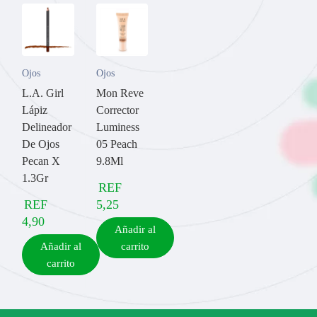
Ojos
Ojos
L.A. Girl
Mon Reve
Lápiz
Corrector
Delineador
Luminess
De Ojos
05 Peach
Pecan X
9.8Ml
1.3Gr
REF
REF
5,25
4,90
Añadir al
Añadir al
carrito
carrito