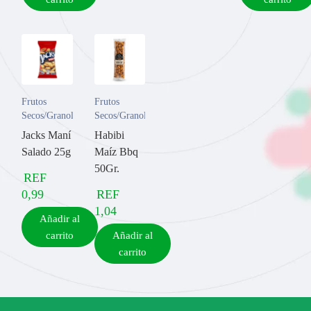
Frutos
Frutos
Secos/Granola
Secos/Granola
Jacks Maní
Habibi
Salado 25g
Maíz Bbq
50Gr.
REF
0,99
REF
1,04
Añadir al
carrito
Añadir al
carrito