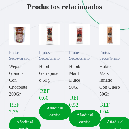
Productos relacionados
Frutos
Frutos
Frutos
Frutos
Secos/Granola
Secos/Granola
Secos/Granola
Secos/Granola
Wepa
Habibi
Habibi
Habibi
Granola
Garrapinad
ManÍ
Maiz
Con
o 50g
Dulce
Inflado
Chocolate
50G.
Con Queso
REF
200Gr
50Gr.
0,60
REF
REF
0,52
REF
Añadir al
2,76
1,04
carrito
Añadir al
Añadir al
carrito
Añadir al
carrito
carrito