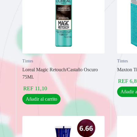
Tintes
Tintes
Loreal Magic Retouch/Castaño Oscuro
Maxton Ti
75Ml.
REF
6,8
REF
11,10
Añadir a
Añadir al carrito