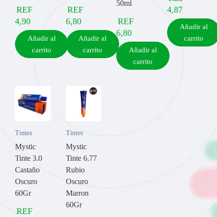
50ml
REF
REF
4,87
4,90
6,80
REF
Añadir al
6,80
Añadir al
Añadir al
carrito
carrito
carrito
Añadir al
carrito
Tintes
Tintes
Mystic
Mystic
Tinte 3.0
Tinte 6.77
Castaño
Rubio
Oscuro
Oscuro
60Gr
Marron
60Gr
REF