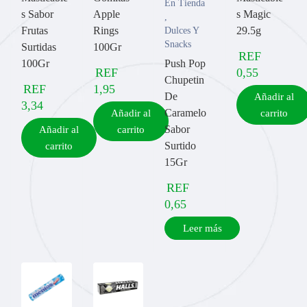
En Tienda
s Sabor
Apple
s Magic
,
Frutas
Rings
29.5g
Dulces Y
Snacks
Surtidas
100Gr
REF
100Gr
Push Pop
REF
0,55
Chupetin
REF
1,95
De
Añadir al
3,34
Caramelo
Añadir al
carrito
Sabor
Añadir al
carrito
Surtido
carrito
15Gr
REF
0,65
Leer más