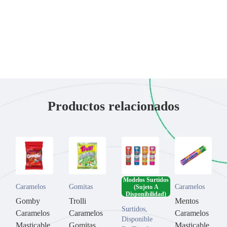
Productos relacionados
Modelos Surtidos
Caramelos
Gomitas
Caramelos
(Sujeto A
Disponibilidad)
Gomby
Trolli
Mentos
Surtidos
,
Caramelos
Caramelos
Caramelos
Disponible
Masticable
Gomitas
Masticable