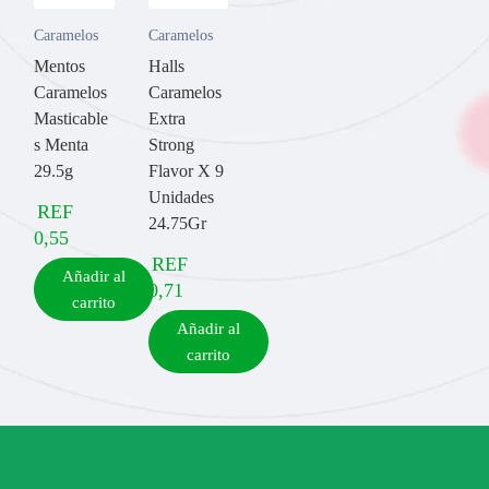
Caramelos
Caramelos
Mentos
Halls
Caramelos
Caramelos
Masticable
Extra
s Menta
Strong
29.5g
Flavor X 9
Unidades
REF
24.75Gr
0,55
REF
Añadir al
0,71
carrito
Añadir al
carrito