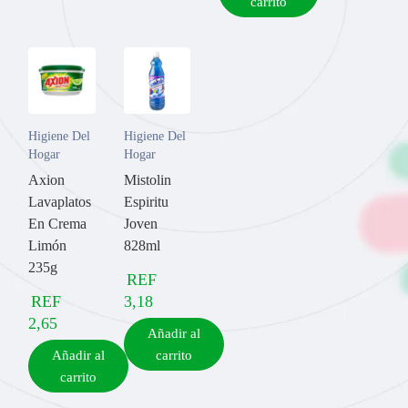
carrito
Higiene Del
Higiene Del
Hogar
Hogar
Axion
Mistolin
Lavaplatos
Espiritu
En Crema
Joven
Limón
828ml
235g
REF
REF
3,18
2,65
Añadir al
Añadir al
carrito
carrito