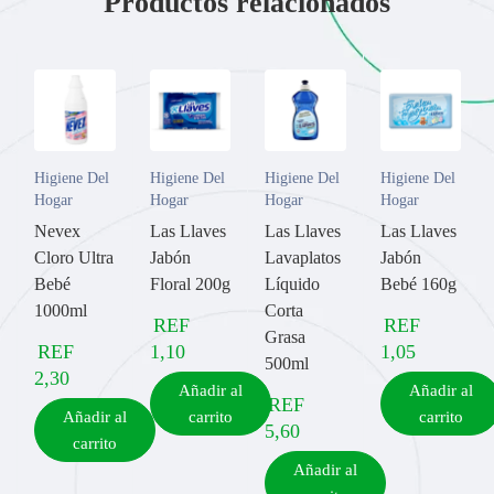
Productos relacionados
Higiene Del
Higiene Del
Higiene Del
Higiene Del
Hogar
Hogar
Hogar
Hogar
Nevex
Las Llaves
Las Llaves
Las Llaves
Cloro Ultra
Jabón
Lavaplatos
Jabón
Bebé
Floral 200g
Líquido
Bebé 160g
1000ml
Corta
REF
REF
Grasa
REF
1,10
1,05
500ml
2,30
Añadir al
Añadir al
REF
Añadir al
carrito
carrito
5,60
carrito
Añadir al