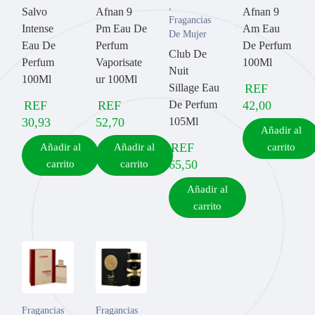
,
Salvo
Afnan 9
Afnan 9
Fragancias
Intense
Pm Eau De
Am Eau
De Mujer
Eau De
Perfum
De Perfum
Club De
Perfum
Vaporisate
100Ml
Nuit
100Ml
ur 100Ml
Sillage Eau
REF
REF
REF
De Perfum
42,00
30,93
52,70
105Ml
Añadir al
REF
Añadir al
Añadir al
carrito
65,50
carrito
carrito
Añadir al
carrito
Fragancias
Fragancias