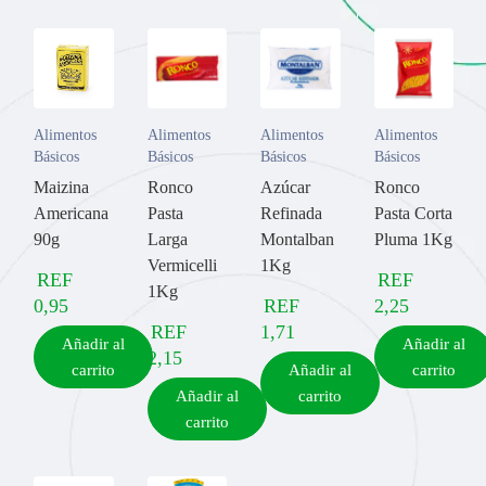
Alimentos
Alimentos
Alimentos
Alimentos
Básicos
Básicos
Básicos
Básicos
Maizina
Ronco
Azúcar
Ronco
Americana
Pasta
Refinada
Pasta Corta
90g
Larga
Montalban
Pluma 1Kg
Vermicelli
1Kg
REF
REF
1Kg
0,95
REF
2,25
REF
1,71
Añadir al
Añadir al
2,15
carrito
Añadir al
carrito
Añadir al
carrito
carrito