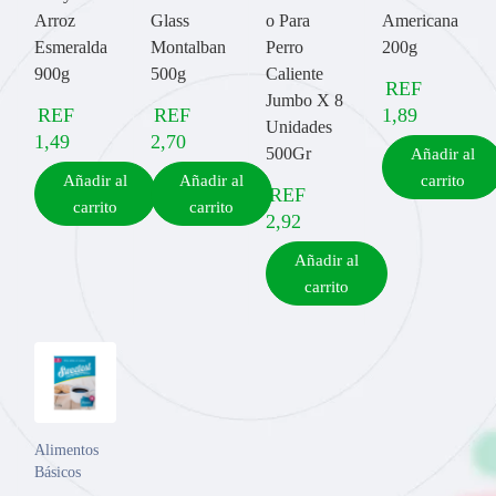
Arroz
Glass
o Para
Americana
Esmeralda
Montalban
Perro
200g
900g
500g
Caliente
REF
Jumbo X 8
REF
REF
1,89
Unidades
1,49
2,70
500Gr
Añadir al
Añadir al
Añadir al
carrito
REF
carrito
carrito
2,92
Añadir al
carrito
Alimentos
Básicos