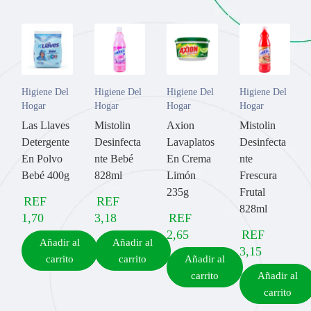
Higiene Del
Higiene Del
Higiene Del
Higiene Del
Hogar
Hogar
Hogar
Hogar
Las Llaves
Mistolin
Axion
Mistolin
Detergente
Desinfecta
Lavaplatos
Desinfecta
En Polvo
nte Bebé
En Crema
nte
Bebé 400g
828ml
Limón
Frescura
235g
Frutal
REF
REF
828ml
1,70
3,18
REF
2,65
REF
Añadir al
Añadir al
3,15
carrito
carrito
Añadir al
carrito
Añadir al
carrito