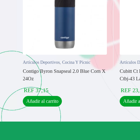
Artículos Deportivos
,
Cocina Y Pícnic
Artículos D
Contigo Byron Snapseal 2.0 Blue Corn X
Cubitt Ct
24Oz
Ctbj-43 L
REF
37,15
REF
23
Añadir al carrito
Añadir a