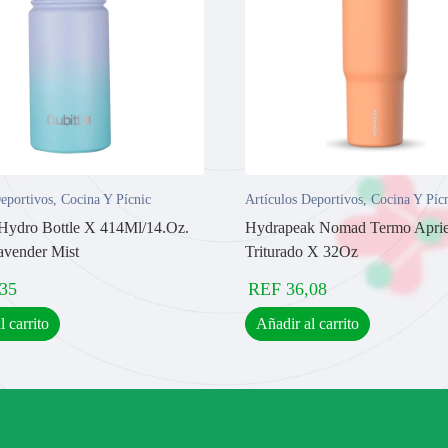
eportivos
,
Cocina Y Pícnic
Artículos Deportivos
,
Cocina Y Píc
 Hydro Bottle X 414Ml/14.Oz.
Hydrapeak Nomad Termo Aprie
avender Mist
Triturado X 32Oz
,35
REF
36,08
l carrito
Añadir al carrito