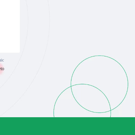
nic
to