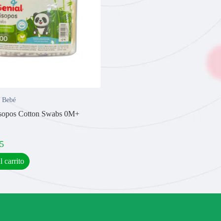
 Bebé
isopos Cotton Swabs 0M+
5
l carrito