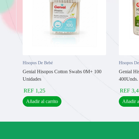
Hisopos De Bebé
Hisopos De
Genial Hisopos Cotton Swabs 0M+ 100
Genial H
Unidades
400Unds.
REF
1,25
REF
3,4
Añadir al carrito
Añadir a