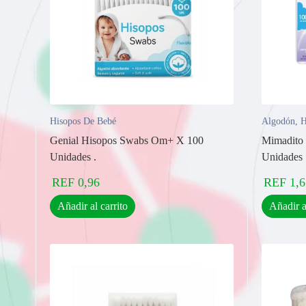
Hisopos De Bebé
Algodón
,
H
Genial Hisopos Swabs Om+ X 100
Mimadito
Unidades .
Unidades
REF
0,96
REF
1,6
Añadir al carrito
Añadir a