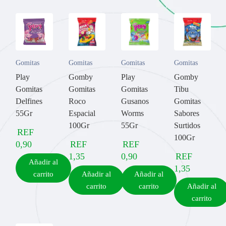
Gomitas
Gomitas
Gomitas
Gomitas
Play
Gomby
Play
Gomby
Gomitas
Gomitas
Gomitas
Tibu
Delfines
Roco
Gusanos
Gomitas
55Gr
Espacial
Worms
Sabores
100Gr
55Gr
Surtidos
REF
100Gr
0,90
REF
REF
1,35
0,90
REF
Añadir al
1,35
carrito
Añadir al
Añadir al
carrito
carrito
Añadir al
carrito